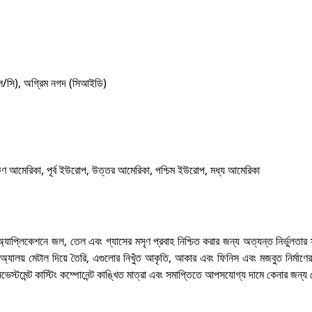
এল/সি), অগ্রিম নগদ (সিআইডি)
 দক্ষিণ আমেরিকা, পূর্ব ইউরোপ, উত্তর আমেরিকা, পশ্চিম ইউরোপ, মধ্য আমেরিকা
 অ্যাপ্লিকেশনে জল, তেল এবং গ্যাসের মসৃণ প্রবাহ নিশ্চিত করার জন্য অত্যন্ত নির্ভুলতা
্যালয় মেটাল দিয়ে তৈরি, এগুলোর নিখুঁত আকৃতি, আকার এবং ফিনিস এবং মজবুত নির্মাণের
স্টমেন্ট কাস্টিং কম্পোনেন্ট কাঙ্খিত মাত্রা এবং সমাপ্তিতে আপসযোগ্য দামে কেনার জন