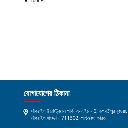
1000+
যোগাযোগের ঠিকানা
সাঁকরাইল ইন্ডাস্ট্রিয়াল পার্ক, এনএইচ - 6, ভগবতীপুর কান্দুয়া
সাঁকরাইল,হাওড়া - 711302, পশ্চিমবঙ্গ, ভারত