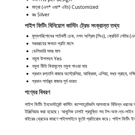
মাত্রা (এল* ওয়া* এইচ)
Customized
রঙ
Silver
পাইপ ফিটিং বিনিয়োগ কাস্টিং ট্রেড সংক্রান্ত তথ্য
মূল্যপরিশোধের শর্তাবলী
চেক, নগদ অগ্রিম (সিএ), ক্রেডিট লেটার (
সরবরাহের ক্ষমতা
প্রতি মাসে
ডেলিভারি সময়
মাস
নমুনা উপলভ্য
Yes
নমুনা নীতি
বিনামূল্যে নমুনা পাওয়া যায়
প্রধান রপ্তানি বাজার
অস্ট্রেলিয়া, আফ্রিকা, এশিয়া, মধ্য প্রাচ্য,
প্রধান গার্হস্থ্য বাজার
পূর্ব ভারত
পণ্যের বিবরণ
পাইপ ফিটিং ইনভেস্টমেন্ট কাস্টিং কম্পোনেন্টগুলি আপনাকে বিভিন্ন ধরনের
ইঞ্জিনিয়ার করা হয়েছে। আধুনিক ঢালাই প্রযুক্তি সহ টপ-অফ-দ্য-লাইন অ
বাইরের থ্রেডের কারণে পাইপলাইনে ফুটো প্রতিরোধ করে। পাইপ ফিটিং ইনভে