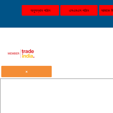
অনুসন্ধান পাঠান
এসএমএস পাঠান
আমাকে বি
×