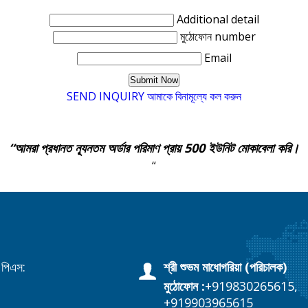
Additional detail
মুঠোফোন number
Email
SEND INQUIRY
আমাকে বিনামূল্যে কল করুন
“আমরা প্রধানত ন্যূনতম অর্ডার পরিমাণ প্রায় 500 ইউনিট মোকাবেলা করি।
“
, পিএস:
শ্রী শুভম মাধোগরিয়া
(
পরিচালক
)
মুঠোফোন :
+919830265615,
+919903965615